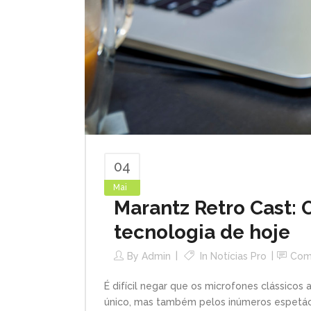
04
Mai
Marantz Retro Cast: 
tecnologia de hoje
By
Admin
In
Notícias Pro
Com
É difícil negar que os microfones clássicos
único, mas também pelos inúmeros espetác