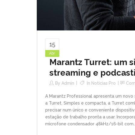
15
Abr
Marantz Turret: um 
streaming e podcast
By
Admin
In
Notícias Pro
Com
A Marantz Professional apresenta um novo 
a Turret. Simples e compacta, a Turret co
precisar num único e conveniente disposit
estação de trabalho pronta a usar. Incor
microfone condensador 48kHz/16-bit com..