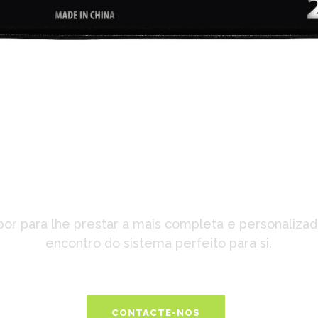
cura Mais Informaç
or para lhe prestar a mais completa e personalizad
encontro do sistema perfeito para si.
CONTACTE-NOS