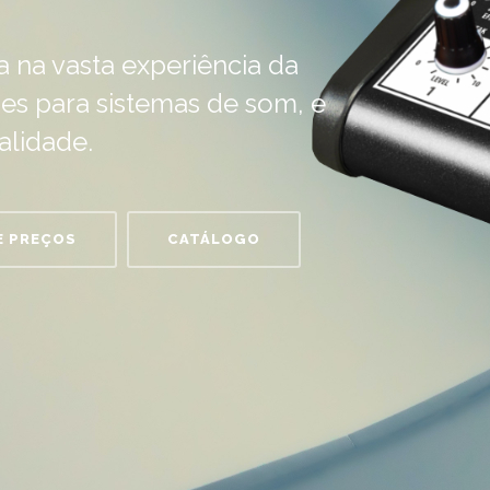
a na vasta experiência da
es para sistemas de som, e
alidade.
E PREÇOS
CATÁLOGO