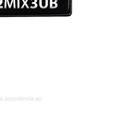
ões?
a assistência ao