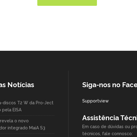
as Notícias
Siga-nos no Fac
Supportview
a-discos T2 W da Pro-Ject
 pela EISA
Assistência Técn
 revela o novo
Em caso de dúvidas ou p
ador integrado MaiA S3
técnicos, fale connosco: