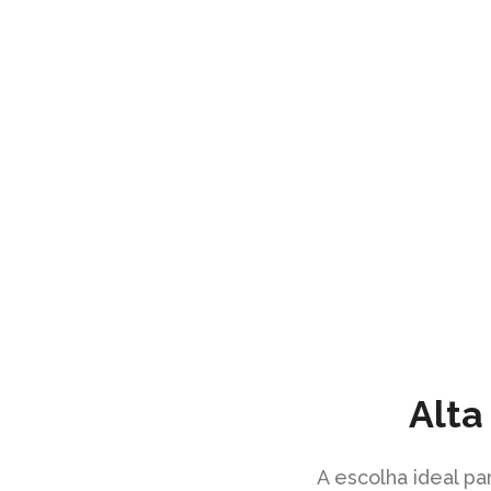
A Italian Stage usa os processos mai
de pesquisa e desenvolvimento, com
níveis de qualidade e controlo.
Alta
A escolha ideal pa